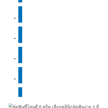
สาขา เมืองทอง
สาขา เซ็นทรัล ปิ่นเกล้า / ชั้น 3
สาขา อ่อนนุช
สาขา วัชรพลช
สาขา บางแค