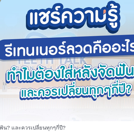
ัน? และควรเปลี่ยนทุกๆกี่ปี?