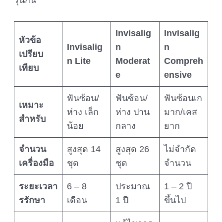
Invisalig
Invisalig
หัวข้อ
Invisalig
n
n
เปรียบ
n Lite
Moderat
Compreh
เทียบ
e
ensive
ฟันซ้อน/
ฟันซ้อน/
ฟันซ้อนเก
เหมาะ
ห่าง เล็ก
ห่าง ปาน
มาก/เคส
สำหรับ
น้อย
กลาง
ยาก
จำนวน
สูงสุด 14
สูงสุด 26
ไม่จำกัด
เครื่องมือ
ชุด
ชุด
จำนวน
ระยะเวลา
6 – 8
ประมาณ
1 – 2 ปี
รรักษา
เดือน
1 ปี
ขึ้นไป