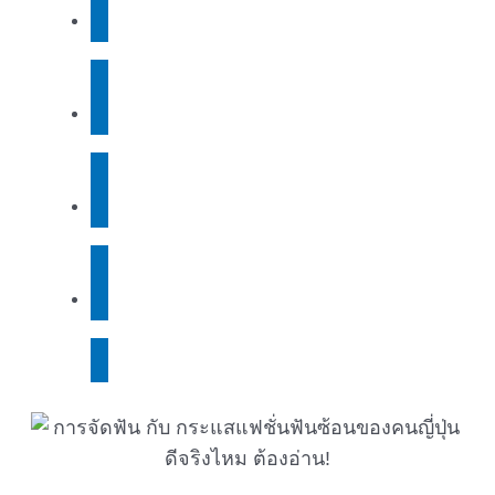
สาขา เซ็นทรัล ปิ่นเกล้า / ชั้น 3
สาขา อ่อนนุช
สาขา วัชรพลช
สาขา บางแค