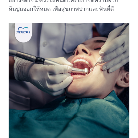
อย่างชัดเจน ควรให้ทันตแพทย์กำจัดคราบพวก
หินปูนออกให้หมด เพื่อสุขภาพปากและฟันที่ดี